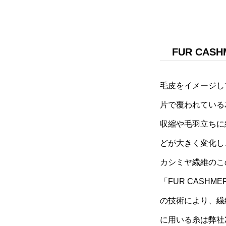
FUR CASH
毛皮をイメージし
片で覆われている
収縮や毛羽立ちに
どが大きく変化し
カシミヤ繊維のこ
「FUR CAS
の技術により、繊
に用いる糸は弊社2