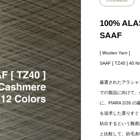
CASHMERE
100% ALA
SAAF
[ Woolen Yarn ]
SAAF [ TZ40 ] 40 
厳選されたアラシャ
での製品に向けて、
に、PIARA 2/
を追求した選りすぐ
紡出するという難易
と比較して、紡毛糸