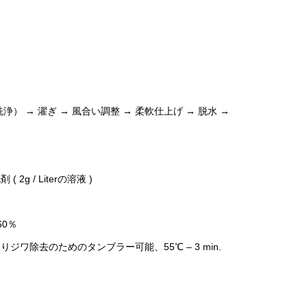
） → 濯ぎ → 風合い調整 → 柔軟仕上げ → 脱水 →
2g / Literの溶液 )
0％
ジワ除去のためのタンブラー可能、55℃ – 3 min.