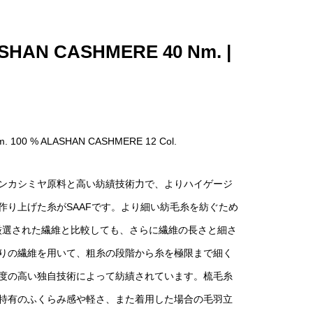
SHAN CASHMERE 40 Nm. |
Nm. 100 % ALASHAN CASHMERE 12 Col.
ンカシミヤ原料と高い紡績技術力で、よりハイゲージ
作り上げた糸がSAAFです。より細い紡毛糸を紡ぐため
26 の厳選された繊維と比較しても、さらに繊維の長さと細さ
りの繊維を用いて、粗糸の段階から糸を極限まで細く
度の高い独自技術によって紡績されています。梳毛糸
特有のふくらみ感や軽さ、また着用した場合の毛羽立