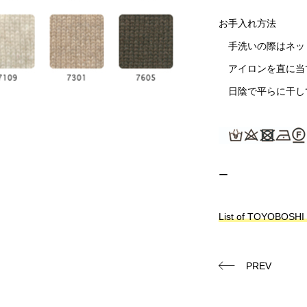
お手入れ方法
手洗いの際はネッ
アイロンを直に当
日陰で平らに干し
ー
List of TOYOBOSH
PREV