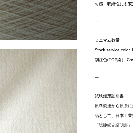
ち感、収縮性にも安
ー
ミニマム数量
Stock service color 
別注色(TOP染） Cas
ー
試験鑑定証明書
原料調達から原糸に
品として、日本工業
「試験鑑定証明書」