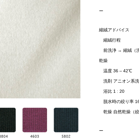
ー
縮絨アドバイス
縮絨行程
前洗浄 → 縮絨（洗浄
乾燥
温度 36 – 42℃
洗剤 アニオン系洗剤 ( 
浴比 1 : 20
脱水時の絞り率 16
乾燥 自然乾燥（絞り
ー