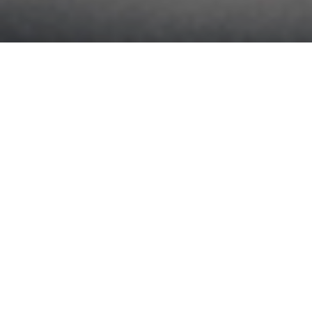
SINCE 1879
東洋紡糸は、明治12年（1879年）に創立された日本の繊維産業
発祥の工場「桑原紡績所」を前身に、約145年以上糸づくりを続
けている日本で最も紡績業の歴史を持っている会社の一つになり
ます。昭和5年(1930年)にはカシミヤ糸の生産を国内で初めて行
った会社でもあり、以来95年以上つくり続けている純国産のカシ
ミヤ糸は、その歴史と伝統を今日まで職人の手によって守り続け
ながら、世界に誇るトップレベルの品質で生産し続けています。